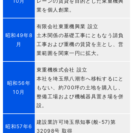
10月
レーンの賃貸を目的とした東重機興
業を個人創業。
有限会社東重機興業 設立
昭和49年8
土木関係の基礎工事にともなう請負
月
工事および重機の賃貸を主とし、営
業範囲を関東一円に拡大。
東重機株式会社 設立
本社を埼玉県八潮市へ移転するにと
昭和56年
もない、約700坪の土地を購入し、
10月
整備工場および機械器具置き場を併
設。
建設業許可埼玉県知事(般-57)第
昭和57年6
32098号 取得