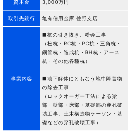
資本金
3,000万円
取引先銀行
亀有信用金庫 佐野支店
■杭の引き抜き、粉砕工事
（松杭・RC杭・PC杭・三角杭・
鋼管杭・造成杭・BH杭・アース
杭・その他各種杭）
事業内容
■地下解体にともなう地中障害物
の除去工事
（ロックオーガー工法による梁
部・壁部・床部・基礎部の穿孔破
壊工事、土木構造物ケーソン・基
礎などの穿孔破壊工事）