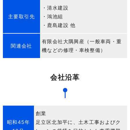
・清水建設
主要取引先
・鴻池組
・鹿島建設 他
有限会社大隅興産（一般車両・重
関連会社
機などの修理・車検整備）
会社沿革
創業
昭和45年
足立区北加平に、土木工事およびク